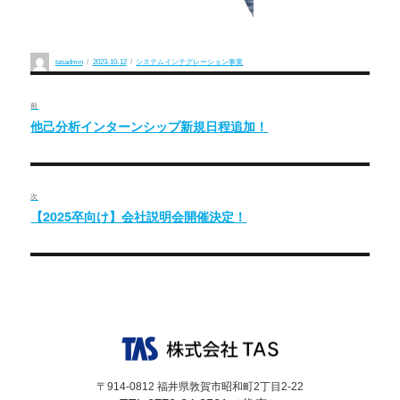
投
投
カ
tasadmin
2023-10-12
システムインテグレーション事業
稿
稿
テ
投
者
日:
ゴ
リ
ー
前
稿
他己分析インターンシップ新規日程追加！
過
去
ナ
の
ビ
投
次
稿:
ゲ
【2025卒向け】会社説明会開催決定！
次
の
ー
投
シ
稿:
ョ
ン
〒914-0812 福井県敦賀市昭和町2丁目2-22