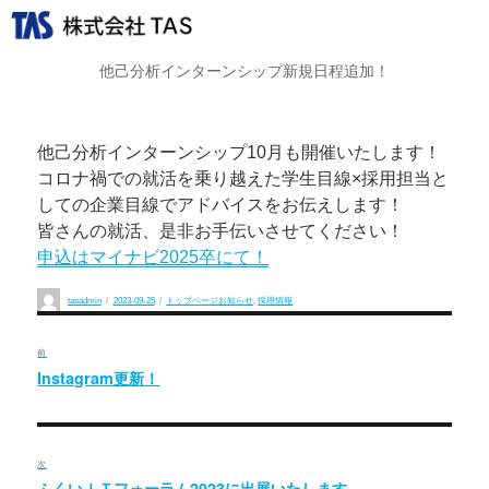
他己分析インターンシップ新規日程追加！
他己分析インターンシップ10月も開催いたします！
コロナ禍での就活を乗り越えた学生目線×採用担当と
しての企業目線でアドバイスをお伝えします！
皆さんの就活、是非お手伝いさせてください！
申込はマイナビ2025卒にて！
投
投
カ
tasadmin
2023-09-25
トップページお知らせ
,
採用情報
稿
稿
テ
投
者
日:
ゴ
リ
ー
前
稿
Instagram更新！
過
去
ナ
の
ビ
投
次
稿:
ふくいＩＴフォーラム2023に出展いたします。
次