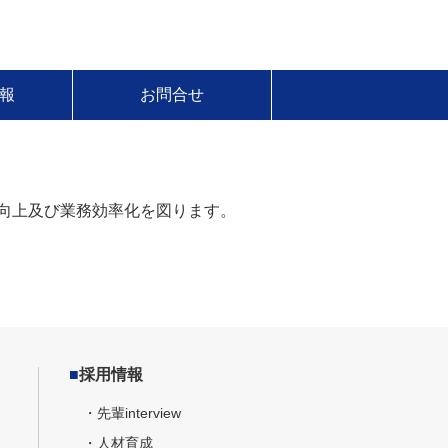
報
お問合せ
向上及び業務効率化を図ります。
■
採用情報
・先輩interview
・人材育成