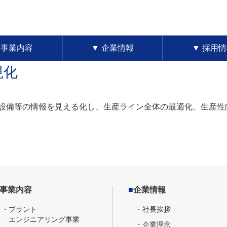
▼
事業内容
▼
企業情報
▼
採用情
視化
設備等の情報を見える化し、生産ライン全体の最適化、生産性
事業内容
■
企業情報
・プラント
・社長挨拶
エンジニアリング事業
・企業理念