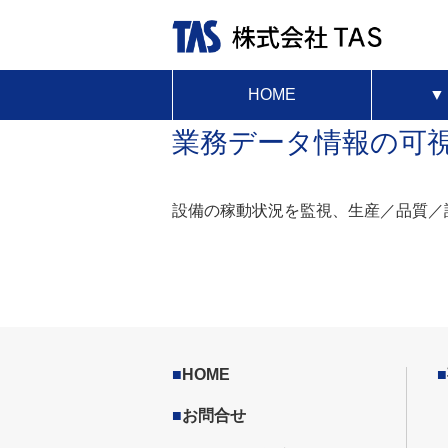
HOME
業務データ情報の可
設備の稼動状況を監視、生産／品質／
■
HOME
■
■
お問合せ