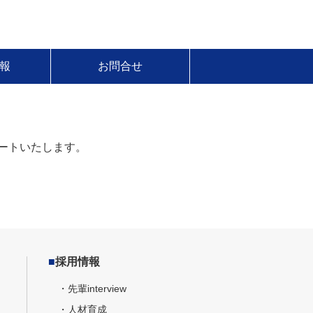
報
お問合せ
ートいたします。
■
採用情報
・先輩interview
・人材育成