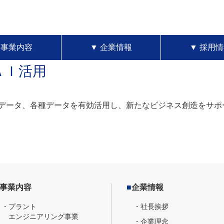
▼
事業内容
▼
企業情報
▼
採用情
ＡＩ活用
データ、各種データを有効活用し、新たなビジネス創造をサポ
事業内容
■
企業情報
・プラント
・社長挨拶
エンジニアリング事業
・企業理念