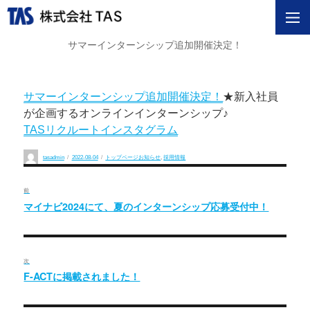
サマーインターンシップ追加開催決定！
サマーインターンシップ追加開催決定！
★新入社員
が企画するオンラインインターンシップ♪
TASリクルートインスタグラム
投
投
カ
tasadmin
2022-08-04
トップページお知らせ
,
採用情報
稿
稿
テ
投
者
日:
ゴ
リ
ー
前
稿
マイナビ2024にて、夏のインターンシップ応募受付中！
過
去
ナ
の
ビ
投
次
稿:
ゲ
F-ACTに掲載されました！
次
の
ー
投